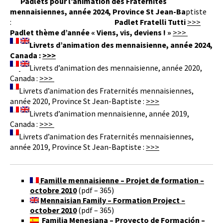
Padlets pour l’animation des Fraternités
mennaisiennes, année 2024, Province St Jean-Ba
ptiste
:
Padlet Fratelli Tutti
>>>
Padlet thème d’année « Viens, vis, deviens ! »
>>>
Livrets d’animation des mennaisienne, année 2024,
Canada :
>>>
Livrets d’animation des mennaisienne, année 2020,
Canada :
>>>
Livrets d’animation des Fraternités mennaisiennes,
année 2020, Province St Jean-Baptiste :
>>>
Livrets d’animation mennaisienne, année 2019,
Canada :
>>>
Livrets d’animation des Fraternités mennaisiennes,
année 2019, Province St Jean-Baptiste :
>>>
Famille mennaisienne – Projet de formation –
octobre 2010
(pdf – 365)
Mennaisian Family – Formation Project –
october 2010
(pdf – 365)
Familia Menesiana – Proyecto de Formación –