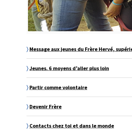
〉
Message aux jeunes du Frère Hervé, supéri
〉
Jeunes. 6 moyens d’aller plus loin
〉
Partir comme volontaire
〉
Devenir Frère
〉
Contacts chez toi et dans le monde