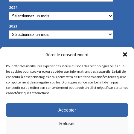
2024
2023
NOS COORDONNÉES
Gérer le consentement
Pour offrir les meilleures expériences, nous utilisons des technologies telles que
les cookies pour stocker et/ou accéder aux informations des appareils. Le fait de
secretariat@lamennais.org
consentir à ces technologies nous permettra de traiter des données telles que le
comportement de navigation ou les ID uniques sur ce site. Le fait de ne pas
consentir ou de retirer son consentement peut avoir un effet négatif sur certaines
protectionenfance@lamennais.org
caractéristiques et fonctions.
Accepter
Refuser