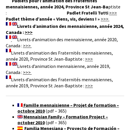
Padlets pour l’animation des Fraternités
mennaisiennes, année 2024, Province St Jean-Ba
ptiste
:
Padlet Fratelli Tutti
>>>
Padlet thème d’année « Viens, vis, deviens ! »
>>>
Livrets d’animation des mennaisienne, année 2024,
Canada :
>>>
Livrets d’animation des mennaisienne, année 2020,
Canada :
>>>
Livrets d’animation des Fraternités mennaisiennes,
année 2020, Province St Jean-Baptiste :
>>>
Livrets d’animation mennaisienne, année 2019,
Canada :
>>>
Livrets d’animation des Fraternités mennaisiennes,
année 2019, Province St Jean-Baptiste :
>>>
Famille mennaisienne – Projet de formation –
octobre 2010
(pdf – 365)
Mennaisian Family – Formation Project –
october 2010
(pdf – 365)
Familia Menesiana – Proyecto de Formación –