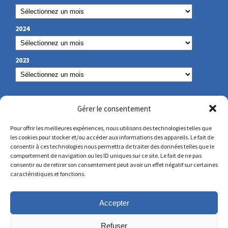
2024
2023
NOS COORDONNÉES
Gérer le consentement
Pour offrir les meilleures expériences, nous utilisons des technologies telles que
les cookies pour stocker et/ou accéder aux informations des appareils. Le fait de
secretariat@lamennais.org
consentir à ces technologies nous permettra de traiter des données telles que le
comportement de navigation ou les ID uniques sur ce site. Le fait de ne pas
consentir ou de retirer son consentement peut avoir un effet négatif sur certaines
protectionenfance@lamennais.org
caractéristiques et fonctions.
Accepter
Refuser