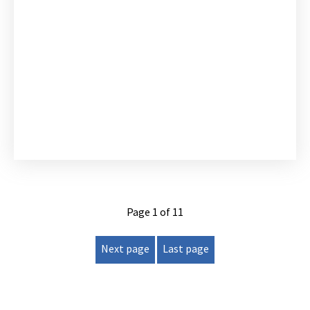
Page 1 of 11
Next page
Last page