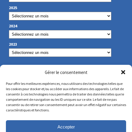
2025
2024
2023
NOS COORDONNÉES
Gérer le consentement
Pour offrir les meilleures expériences, nous utilisons des technologies telles que
les cookies pour stocker et/ou accéder aux informations des appareils. Le fait de
secretariat@lamennais.org
consentir à ces technologies nous permettra de traiter des données telles que le
comportement de navigation ou les ID uniques sur ce site. Le fait de ne pas
consentir ou de retirer son consentement peut avoir un effet négatif sur certaines
protectionenfance@lamennais.org
caractéristiques et fonctions.
Accepter