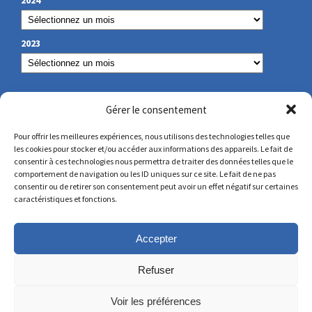
2023
NOS COORDONNÉES
Gérer le consentement
Pour offrir les meilleures expériences, nous utilisons des technologies telles que
les cookies pour stocker et/ou accéder aux informations des appareils. Le fait de
secretariat@lamennais.org
consentir à ces technologies nous permettra de traiter des données telles que le
comportement de navigation ou les ID uniques sur ce site. Le fait de ne pas
consentir ou de retirer son consentement peut avoir un effet négatif sur certaines
protectionenfance@lamennais.org
caractéristiques et fonctions.
Accepter
Refuser
Voir les préférences
© Copyright 2023 – Tous droits réservés – Réalisé