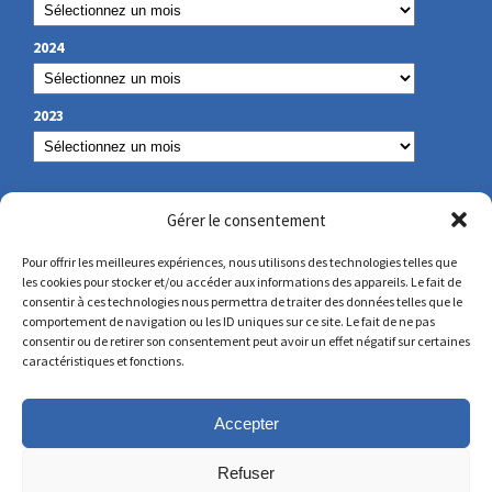
2024
2023
OUR CONTACT
Gérer le consentement
Pour offrir les meilleures expériences, nous utilisons des technologies telles que
les cookies pour stocker et/ou accéder aux informations des appareils. Le fait de
secretariat@lamennais.org
consentir à ces technologies nous permettra de traiter des données telles que le
comportement de navigation ou les ID uniques sur ce site. Le fait de ne pas
consentir ou de retirer son consentement peut avoir un effet négatif sur certaines
protectionenfance@lamennais.org
caractéristiques et fonctions.
Accepter
Refuser