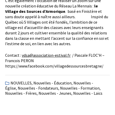
C’est également l’occasion de réaliser un zoom sur une
nouvelle création éducative du Réseau La Mennais :
le
Village des Sources d’Armorique
. basé en Finistère et
sans doute appelé à naître aussi ailleurs. Inspiré du
Québec où 5 Villages ont été fondés, l’ambition de ce
village est d’accueillir des classes avec leurs enseignants
durant 2 jours et cultiver ensemble la qualité des relations
dans la classe en mettant l’accent sur la confiance en soi et
l’estime de soi, en lien avec les autres.
Contact :
vdsa@association-estival.fr
/ Pascale FLOC’H –
Francois PERON
https://www.facebook.com/villagedessourcesbretagne/
NOUVELLES
,
Nouvelles - Éducation
,
Nouvelles -
Église
,
Nouvelles - Fondateurs
,
Nouvelles - Formation
,
Nouvelles - Frères
,
Nouvelles - Jeunes
,
Nouvelles - Laïcs