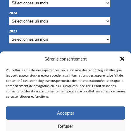
2024
2023
NOS COORDONNÉES
Gérer le consentement
Pour offrir les meilleures expériences, nous utilisons des technologies telles que
les cookies pour stocker et/ou accéder aux informations des appareils. Le fait de
secretariat@lamennais.org
consentir à ces technologies nous permettra de traiter des données telles que le
comportement de navigation ou les ID uniques sur ce site. Le fait de ne pas
consentir ou de retirer son consentement peut avoir un effet négatif sur certaines
protectionenfance@lamennais.org
caractéristiques et fonctions.
Accepter
Refuser