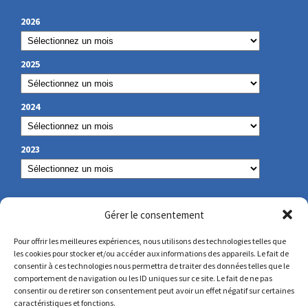
2026
2025
2024
2023
NUESTROS DATOS DE CONTACTO
Gérer le consentement
Pour offrir les meilleures expériences, nous utilisons des technologies telles que
les cookies pour stocker et/ou accéder aux informations des appareils. Le fait de
secretariat@lamennais.org
consentir à ces technologies nous permettra de traiter des données telles que le
comportement de navigation ou les ID uniques sur ce site. Le fait de ne pas
consentir ou de retirer son consentement peut avoir un effet négatif sur certaines
protectionenfance@lamennais.org
caractéristiques et fonctions.