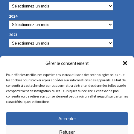
2024
2023
NOS COORDONNÉES
Gérer le consentement
Pour offrir les meilleures expériences, nous utilisons des technologies telles que
les cookies pour stocker et/ou accéder aux informations des appareils. Le fait de
secretariat@lamennais.org
consentir à ces technologies nous permettra de traiter des données telles que le
comportement de navigation ou les ID uniques sur ce site. Le fait de ne pas
consentir ou de retirer son consentement peut avoir un effet négatif sur certaines
protectionenfance@lamennais.org
caractéristiques et fonctions.
Accepter
Refuser