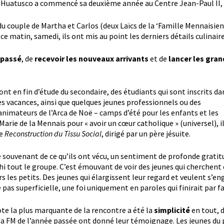
 Huatusco a commencé sa deuxième année au Centre Jean-Paul II, 
couple de Martha et Carlos (deux Laïcs de la ‘Famille Mennaisienne d
 matin, samedi, ils ont mis au point les derniers détails culinaires
 passé
, de
recevoir les nouveaux arrivants
et de
lancer les gra
ont en fin d’étude du secondaire, des étudiants qui sont inscrits da
es vacances, ainsi que quelques jeunes professionnels ou des
 animateurs de l’Arca de Noë – camps d’été pour les enfants et les
arie de la Mennais pour « avoir un cœur catholique » (universel), i
de
Reconstruction du Tissu Social
, dirigé par un père jésuite.
e souvenant de ce qu’ils ont vécu, un sentiment de profonde gratit
i tout le groupe. C’est émouvant de voir des jeunes qui cherchent 
s les petits. Des jeunes qui élargissent leur regard et veulent s’
 pas superficielle, une foi uniquement en paroles qui finirait par fa
ote la plus marquante de la rencontre a été la
simplicité
en tout, d
a FM de l’année passée ont donné leur témoignage. Les jeunes du 