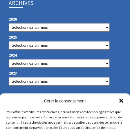
ARCHIVES
2026
2025
2024
2023
NOS COORDONNÉES
Gérer le consentement
Pour offrir les meilleures expériences, nous utilisons des technologies telles que
les cookies pour stocker et/ou accéder aux informations des appareils. Le fait de
secretariat@lamennais.org
consentir à ces technologies nous permettra de traiter des données telles que le
comportement de navigation ou les ID uniques sur ce site. Le fait de ne pas