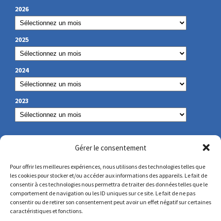
2026
2025
2024
2023
NOS COORDONNÉES
Gérer le consentement
Pour offrir les meilleures expériences, nous utilisons des technologies telles que
les cookies pour stocker et/ou accéder aux informations des appareils. Le fait de
secretariat@lamennais.org
consentir à ces technologies nous permettra de traiter des données telles que le
comportement de navigation ou les ID uniques sur ce site. Le fait de ne pas
consentir ou de retirer son consentement peut avoir un effet négatif sur certaines
protectionenfance@lamennais.org
caractéristiques et fonctions.