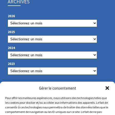
ARCHIVES
2026
2025
2024
2023
NOS COORDONNÉES
Gérer le consentement
Pour offrir les meilleures expériences, nous utilisons des technologies telles que
les cookies pour stocker et/ou accéder aux informations des appareils. Le fait de
secretariat@lamennais.org
consentir à ces technologies nous permettra de traiter des données telles que le
comportement de navigation ou les ID uniques sur ce site. Le fait de ne pas