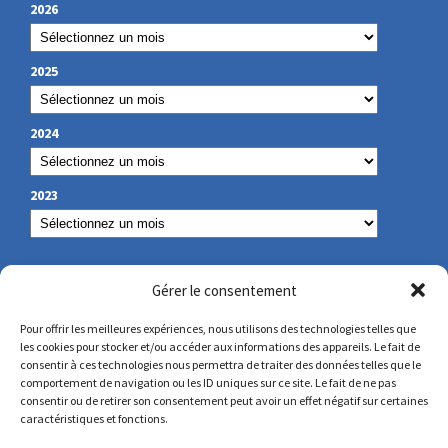
2026
2025
2024
2023
NOS COORDONNÉES
Gérer le consentement
Pour offrir les meilleures expériences, nous utilisons des technologies telles que
les cookies pour stocker et/ou accéder aux informations des appareils. Le fait de
secretariat@lamennais.org
consentir à ces technologies nous permettra de traiter des données telles que le
comportement de navigation ou les ID uniques sur ce site. Le fait de ne pas
consentir ou de retirer son consentement peut avoir un effet négatif sur certaines
protectionenfance@lamennais.org
caractéristiques et fonctions.