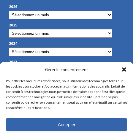
2026
2025
2024
2023
Gérer le consentement
Pour offrir les meilleures expériences, nous utilisons des technologies telles que
les cookies pour stocker et/ou accéder aux informations des appareils. Le fait de
NUESTROS DATOS DE CONTACTO
consentir à ces technologies nous permettra de traiter des données telles que le
comportement de navigation ou les ID uniques sur ce site. Le fait de ne pas
consentir ou de retirer son consentement peut avoir un effet négatif sur certaines
secretariat@lamennais.org
caractéristiques et fonctions.
protectionenfance@lamennais.org
Accepter