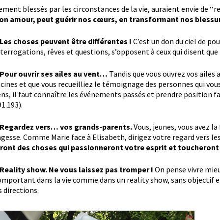
rement blessés par les circonstances de la vie, auraient envie de ‘‘rec
son amour, peut guérir nos cœurs, en transformant nos blessur
 Les choses peuvent être différentes !
C’est un don du ciel de po
nterrogations, rêves et questions, s’opposent à ceux qui disent que 
 Pour ouvrir ses ailes au vent…
Tandis que vous ouvrez vos ailes 
acines et que vous recueilliez le témoignage des personnes qui vous
ens, il faut connaître les événements passés et prendre position face
91.193).
 Regardez vers… vos grands-parents.
Vous, jeunes, vous avez la
agesse. Comme Marie face à Elisabeth, dirigez votre regard vers l
iront des choses qui passionneront votre esprit et toucheront
 Reality show. Ne vous laissez pas tromper !
On pense vivre mieux
omportant dans la vie comme dans un reality show, sans objectif et
s directions.