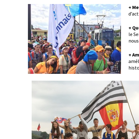
+ Me
d’ac
+ Qu
le Se
nous 
+ Am
améli
histo