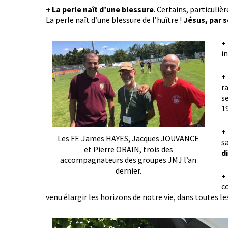
+ La perle naît d’une blessure
. Certains, particuliè
La perle naît d’une blessure de l’huître !
Jésus, par 
+
i
+
r
s
1
+
Les FF. James HAYES, Jacques JOUVANCE
s
et Pierre ORAIN, trois des
d
accompagnateurs des groupes JMJ l’an
dernier.
+
c
venu élargir les horizons de notre vie, dans toutes le