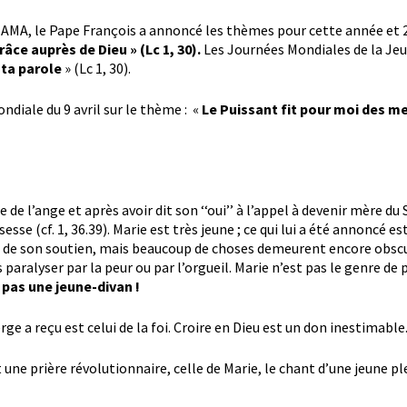
ANAMA, le Pape François a annoncé les thèmes pour cette année et 
râce auprès de Dieu » (Lc 1, 30).
Les Journées Mondiales de la Jeu
 ta parole
» (Lc 1, 30).
diale du 9 avril sur le thème : «
Le Puissant fit pour moi des me
 de l’ange et après avoir dit son ‘‘oui’’ à l’appel à devenir mère du 
esse (cf. 1, 36.39). Marie est très jeune ; ce qui lui a été annoncé
 et de son soutien, mais beaucoup de choses demeurent encore obsc
 paralyser par la peur ou par l’orgueil. Marie n’est pas le genre de 
 pas une jeune-divan !
rge a reçu est celui de la foi. Croire en Dieu est un don inestimable
t une prière révolutionnaire, celle de Marie, le chant d’une jeune p