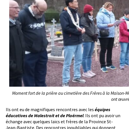
Moment fort de la prière au cimetière des Frères à la Maison-Mè
ont œuvré
Ils ont eu de magnifiques rencontres avec les
équipes
éducatives de Malestroit et de Ploërmel
. Ils ont pu avoir un
échange avec quelques laïcs et frères de la Province St-
Jean-Baptiste. Des rencontres inoubliables qui donnent