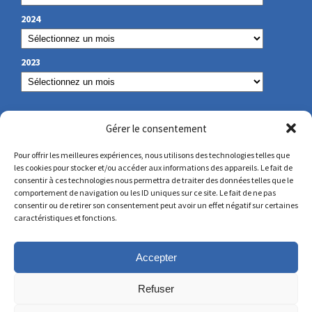
2024
2023
NOS COORDONNÉES
Gérer le consentement
Pour offrir les meilleures expériences, nous utilisons des technologies telles que
les cookies pour stocker et/ou accéder aux informations des appareils. Le fait de
secretariat@lamennais.org
consentir à ces technologies nous permettra de traiter des données telles que le
comportement de navigation ou les ID uniques sur ce site. Le fait de ne pas
consentir ou de retirer son consentement peut avoir un effet négatif sur certaines
protectionenfance@lamennais.org
caractéristiques et fonctions.
Accepter
Refuser