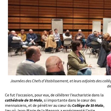
Journées des Chefs d’établissement, et leurs adjoints des collè
de
Ce fut l’occasion, pour eux, de célébrer l’eucharistie dans la
cathédrale de St-Malo
, si importante dans le cœur des
mennaisiens, et de pénétrer au cœur du
Collège de St-Malo
,
lieu où Jean-Marie de la Mennais a expérimenté l’acte