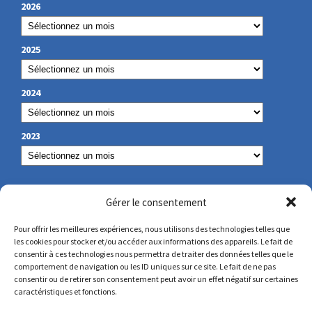
2026
2025
2024
2023
NOS COORDONNÉES
Gérer le consentement
Pour offrir les meilleures expériences, nous utilisons des technologies telles que
les cookies pour stocker et/ou accéder aux informations des appareils. Le fait de
secretariat@lamennais.org
consentir à ces technologies nous permettra de traiter des données telles que le
comportement de navigation ou les ID uniques sur ce site. Le fait de ne pas
consentir ou de retirer son consentement peut avoir un effet négatif sur certaines
protectionenfance@lamennais.org
caractéristiques et fonctions.