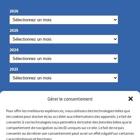
2026
2025
2024
2023
NOS COORDONNÉES
Gérer le consentement
Pour offrir les meilleures expériences, nous utilisons des technologies telles que
les cookies pour stocker et/ou accéder aux informations des appareils. Le fait de
secretariat@lamennais.org
consentir à ces technologies nous permettra de traiter des données telles que le
comportement de navigation ou les ID uniques sur ce site. Le fait de ne pas
consentir ou de retirer son consentement peut avoir un effet négatif sur certaines
protectionenfance@lamennais.org
caractéristiques et fonctions.