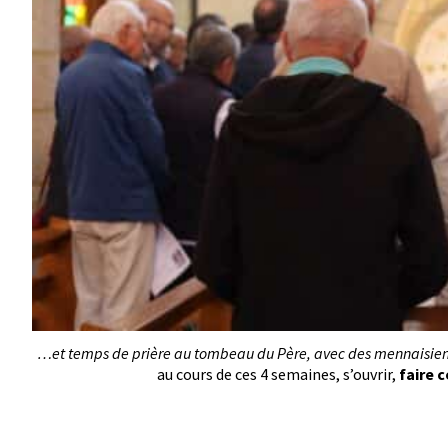
…et temps de prière au tombeau du Père, avec des mennaisien
au cours de ces 4 semaines, s’ouvrir,
faire 