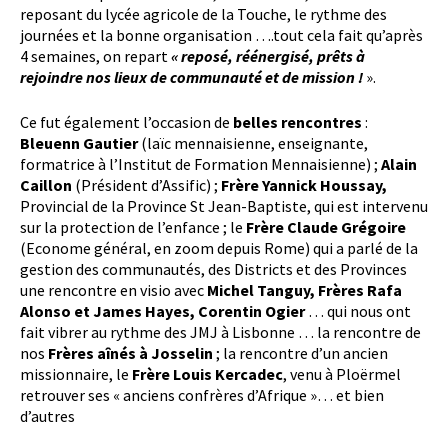
reposant du lycée agricole de la Touche, le rythme des
journées et la bonne organisation ….tout cela fait qu’après
4 semaines, on repart
« reposé, réénergisé, prêts à
rejoindre nos lieux de communauté et de mission !
».
Ce fut également l’occasion de
belles rencontres
:
Bleuenn Gautier
(laïc mennaisienne, enseignante,
formatrice à l’Institut de Formation Mennaisienne) ;
Alain
Caillon
(Président d’Assific) ;
Frère Yannick Houssay,
Provincial de la Province St Jean-Baptiste, qui est intervenu
sur la protection de l’enfance ; le
Frère Claude Grégoire
(Econome général, en zoom depuis Rome) qui a parlé de la
gestion des communautés, des Districts et des Provinces
une rencontre en visio avec
Michel Tanguy, Frères Rafa
Alonso et James Hayes, Corentin Ogier
… qui nous ont
fait vibrer au rythme des JMJ à Lisbonne … la rencontre de
nos
Frères aînés à Josselin
; la rencontre d’un ancien
missionnaire, le
Frère Louis Kercadec
, venu à Ploërmel
retrouver ses « anciens confrères d’Afrique »… et bien
d’autres