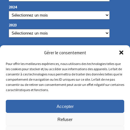
2024
2023
NUESTROS DATOS DE CONTACTO
Gérer le consentement
Pour offrir les meilleures expériences, nous utilisons des technologies telles que
les cookies pour stocker et/ou accéder aux informations des appareils. Le fait de
secretariat@lamennais.org
consentir à ces technologies nous permettra de traiter des données telles que le
comportement de navigation ou les ID uniques sur ce site. Le fait de ne pas
consentir ou de retirer son consentement peut avoir un effet négatif sur certaines
protectionenfance@lamennais.org
caractéristiques et fonctions.
Accepter
Refuser