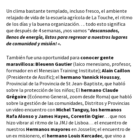
Un clima bastante templado, incluso fresco, el ambiente
relajado de vida de la escuela agrícola de La Touche, el ritmo
de los días y la buena organización…. todo esto significa
que después de 4 semanas, ¡nos vamos “
descansados,
llenos de energía, listos para regresar a nuestros lugares
de comunidad y misión! «.
También fue una oportunidad para
conocer gente
maravillosa: Bleuenn Gautier
(laico menesiano, profesor,
formador en el Menesian Training Institute);
Alain Caillon
(Presidente de Assific); el
hermano Yannick Houssay
,
Provincial de la Provincia de St Jean-Baptiste, que habló
sobre la protección de los niños; El
hermano Claude
Grégoire
(Ecónomo General, zoom desde Roma) que habló
sobre la gestión de las comunidades, Distritos y Provincias
un video encuentro con
Michel Tanguy, los hermanos
Rafa Alonso
y James Hayes, Corentin Ogier
… que nos
hizo vibrar al ritmo de la JMJ de Lisboa… el encuentro de
nuestros
Hermanos mayores
en Josselin; el encuentro de
un ex misionero, el
hermano Louis Kercadec
, que vino a