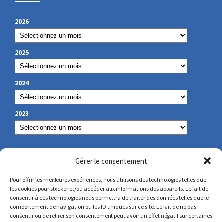
2026
2025
2024
2023
NUESTROS DATOS DE CONTACTO
Gérer le consentement
Pour offrir les meilleures expériences, nous utilisons des technologies telles que
les cookies pour stocker et/ou accéder aux informations des appareils. Le fait de
secretariat@lamennais.org
consentir à ces technologies nous permettra de traiter des données telles que le
comportement de navigation ou les ID uniques sur ce site. Le fait de ne pas
consentir ou de retirer son consentement peut avoir un effet négatif sur certaines
protectionenfance@lamennais.org