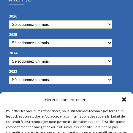
2026
2025
2024
2023
NUESTROS DATOS DE CONTACTO
Gérer le consentement
Pour offrir les meilleures expériences, nous utilisons des technologies telles que
les cookies pour stocker et/ou accéder aux informations des appareils. Le fait de
secretariat@lamennais.org
consentir à ces technologies nous permettra de traiter des données telles que le
comportement de navigation ou les ID uniques sur ce site. Le fait de ne pas
consentir ou de retirer son consentement peut avoir un effet négatif sur certaines