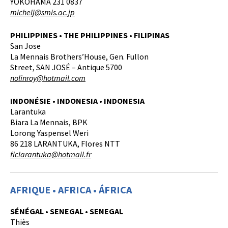
YOKOHAMA 231 0837
michelj@smis.ac.jp
PHILIPPINES • THE PHILIPPINES • FILIPINAS
San Jose
La Mennais Brothers’House, Gen. Fullon
Street, SAN JOSÉ – Antique 5700
nolinroy@hotmail.com
INDONÉSIE • INDONESIA • INDONESIA
Larantuka
Biara La Mennais, BPK
Lorong Yaspensel Weri
86 218 LARANTUKA, Flores NTT
fi
clarantuka@hotmail.fr
AFRIQUE • AFRICA • ÁFRICA
SÉNÉGAL • SENEGAL • SENEGAL
Thiès