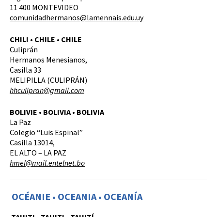
11 400 MONTEVIDEO
comunidadhermanos@lamennais.edu.uy
CHILI • CHILE • CHILE
Culiprán
Hermanos Menesianos,
Casilla 33
MELIPILLA (CULIPRÁN)
hhculipran@gmail.com
BOLIVIE • BOLIVIA • BOLIVIA
La Paz
Colegio “Luis Espinal”
Casilla 13014,
EL ALTO – LA PAZ
hmel@mail.entelnet.bo
OCÉANIE • OCEANIA • OCEANÍA