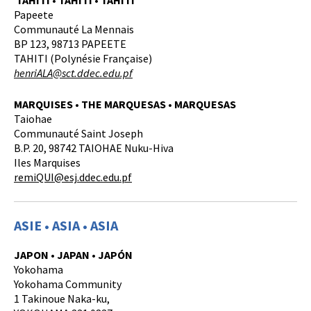
TAHITI • TAHITI • TAHITÍ
Papeete
Communauté La Mennais
BP 123, 98713 PAPEETE
TAHITI (Polynésie Française)
henriALA@sct.ddec.edu.pf
MARQUISES • THE MARQUESAS • MARQUESAS
Taiohae
Communauté Saint Joseph
B.P. 20, 98742 TAIOHAE Nuku-Hiva
Iles Marquises
remiQUI@esj.ddec.edu.pf
ASIE • ASIA • ASIA
JAPON • JAPAN • JAPÓN
Yokohama
Yokohama Community
1 Takinoue Naka-ku,