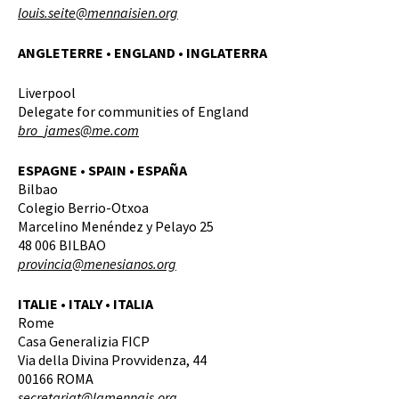
louis.seite@mennaisien.org
ANGLETERRE • ENGLAND • INGLATERRA
Liverpool
Delegate for communities of England
bro_james@me.com
ESPAGNE • SPAIN • ESPAÑA
Bilbao
Colegio Berrio-Otxoa
Marcelino Menéndez y Pelayo 25
48 006 BILBAO
provincia@menesianos.org
ITALIE • ITALY • ITALIA
Rome
Casa Generalizia FICP
Via della Divina Provvidenza, 44
00166 ROMA
secretariat@lamennais.org