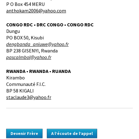
P O Box 454 MERU
anthokam2006@yahoo.com
CONGO RDC • DRC CONGO • CONGO RDC
Dungu
PO BOX 50, Kisubi
dengbanda_aniuwe@yahoo.fr
BP 238 GISENYI, Rwanda
pascalmbol@yahoo.fr
RWANDA • RWANDA • RUANDA
Kirambo
Communauté F.I.C.
BP 58 KIGALI
staclaude3@yahoo.fr
Devenir Frère
A l’écoute de l’appel