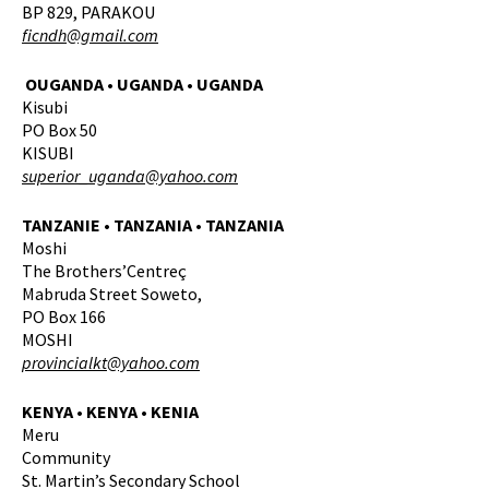
BP 829, PARAKOU
fi
cndh@gmail.com
OUGANDA • UGANDA • UGANDA
Kisubi
PO Box 50
KISUBI
superior_uganda@yahoo.com
TANZANIE • TANZANIA • TANZANIA
Moshi
The Brothers’Centreç
Mabruda Street Soweto,
PO Box 166
MOSHI
provincialkt@yahoo.com
KENYA • KENYA • KENIA
Meru
Community
St. Martin’s Secondary School