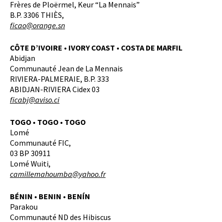
Frères de Ploërmel, Keur “La Mennais”
B.P. 3306 THIÈS,
fi
cao@orange.sn
CÔTE D’IVOIRE • IVORY COAST • COSTA DE MARFIL
Abidjan
Communauté Jean de La Mennais
RIVIERA-PALMERAIE, B.P. 333
ABIDJAN-RIVIERA Cidex 03
ficabj@aviso.ci
TOGO • TOGO • TOGO
Lomé
Communauté FIC,
03 BP 30911
Lomé Wuiti,
camillemahoumba@yahoo.fr
BÉNIN • BENIN • BENÍN
Parakou
Communauté ND des Hibiscus