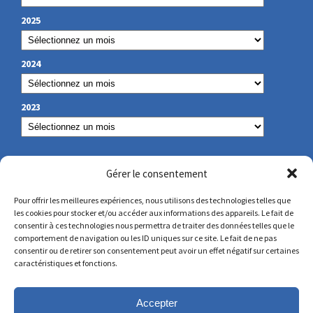
2025
2024
2023
NUESTROS DATOS DE CONTACTO
Gérer le consentement
Pour offrir les meilleures expériences, nous utilisons des technologies telles que
les cookies pour stocker et/ou accéder aux informations des appareils. Le fait de
secretariat@lamennais.org
consentir à ces technologies nous permettra de traiter des données telles que le
comportement de navigation ou les ID uniques sur ce site. Le fait de ne pas
consentir ou de retirer son consentement peut avoir un effet négatif sur certaines
protectionenfance@lamennais.org
caractéristiques et fonctions.
Accepter