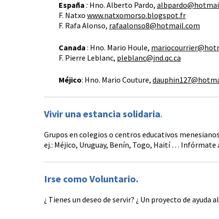
España
:
Hno. Alberto Pardo,
albpardo@hotmai
F. Natxo
www.natxomorso.blogspot.fr
F. Rafa Alonso,
rafaalonso8@hotmail.com
Canada
: Hno. Mario Houle,
mariocourrier@hot
F. Pierre Leblanc,
pleblanc@jnd.qc.ca
Méjico
: Hno. Mario Couture,
dauphin127@hotma
Vivir una estancia solidaria
.
Grupos en colegios o centros educativos menesianos, 
ej.: Méjico, Uruguay, Benín, Togo, Haití … Infórmate 
Irse como Voluntario.
¿ Tienes un deseo de servir? ¿ Un proyecto de ayuda 