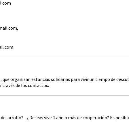
l.com
mail.com
,
il.com
que organizan estancias solidarias para vivir un tiempo de descubr
a través de los contactos.
al desarrollo? ¿ Deseas vivir 1 año o más de cooperación? Es posi