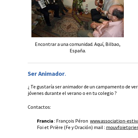
Encontrar a una comunidad. Aquí, Bilbao,
España.
Ser Animador
.
¿ Te gustaría ser animador de un campamento de vera
jóvenes durante el verano o en tu colegio ?
Contactos:
Francia
: François Péron
www.association-estiva
Foi et Prière (Fe y Oración) mail :
mouvfoietprie