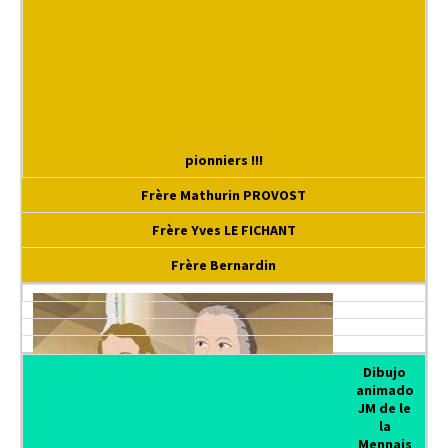
pionniers !!!
Frère Mathurin PROVOST
Frère Yves LE FICHANT
Frère Bernardin
Dibujo
animado
JM de le
la
Mennais