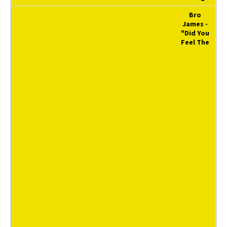
Bro
James -
"Did You
Feel The