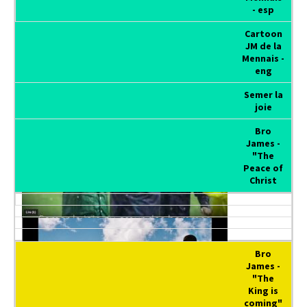
- esp
Cartoon
JM de la
Mennais -
eng
Semer la
joie
Bro
James -
"The
Peace of
Christ
Bro
James -
"The
King is
coming"