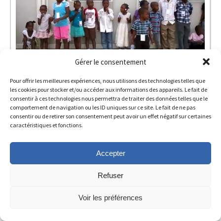
Gérer le consentement
Br James on the Life of a Religious Brother
Pour offrir les meilleures expériences, nous utilisons des technologies telles que
les cookies pour stocker et/ou accéder aux informations des appareils. Le fait de
Zamora 2017 Espagne
consentir à ces technologies nous permettra de traiter des données telles que le
comportement de navigation ou les ID uniques sur ce site. Le fait de ne pas
La Mennais tournment Tanzanie 2016
consentir ou de retirer son consentement peut avoir un effet négatif sur certaines
caractéristiques et fonctions.
Haïti. Centre éducatif CENA 2016
Accepter
Refuser
Voir les préférences