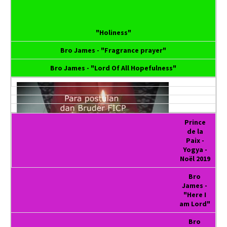
"Holiness"
Bro James - "Fragrance prayer"
Bro James - "Lord Of All Hopefulness"
Prince
de la
Paix -
Yogya -
Noël 2019
Bro
James -
"Here I
am Lord"
Bro