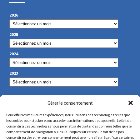
2026
2025
2024
2023
NUESTROS DATOS DE CONTACTO
Gérer le consentement
Pour offrir les meilleures expériences, nous utilisons des technologies telles que
les cookies pour stocker et/ou accéder aux informations des appareils. Le fait de
secretariat@lamennais.org
consentir à ces technologies nous permettra de traiter des données telles que le
comportement de navigation ou les ID uniques sur ce site. Le fait de ne pas
consentir ou de retirer son consentement peut avoir un effet négatif sur certaines
protectionenfance@lamennais.org