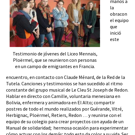
manos a
la
obracon
el equipo
que
inició
este
Testimonio de jóvenes del Liceo Mennais,
Ploërmel, que se reunieron con personas
en un campo de emigrantes en Francia.
encuentro, en contacto con Claude Ménard, de la Red de la
Tutela. Canciones y testimonios se han sucedido al ritmo
constante del grupo musical de Le Cleu St Joseph de Redon.
Hablar en directo con Camille, voluntaria menesiana en
Bolivia, enfermera y animadora en El Alto; compartir
postres de todo el mundo realizados por Guérande, Vitré,
Herbignac, Ploërmel, Retiers, Redon … y reunirse con el
equipo de su colegio para crear proyectos con ayuda de un
Manual de solidaridad; hermosa ocasión para experimentar
cómo actuar con los demás; todo esto da color a su vida. Ser