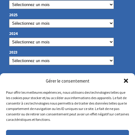
2025
2024
2023
NUESTROS DATOS DE CONTACTO
Gérer le consentement
Pour offrir les meilleures expériences, nous utilisons des technologies telles que
les cookies pour stocker et/ou accéder aux informations des appareils. Le fait de
secretariat@lamennais.org
consentir à ces technologies nous permettra de traiter des données telles que le
comportement de navigation ou les ID uniques sur ce site. Le fait de ne pas
consentir ou de retirer son consentement peut avoir un effet négatif sur certaines
protectionenfance@lamennais.org
caractéristiques et fonctions.