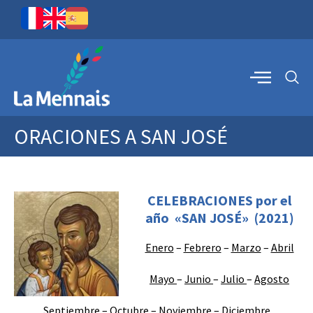
ORACIONES A SAN JOSÉ
CELEBRACIONES por el
año «SAN JOSÉ» (2021)
Enero
–
Febrero
–
Marzo
–
Abril
Mayo
–
Junio
–
Julio
–
Agosto
Septiembre
–
Octubre
–
Noviembre
–
Diciembre