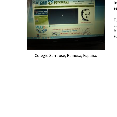
I
e
F
c
M
F
Colegio San Jose, Reinosa, España.