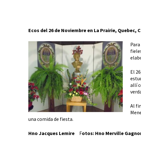
Ecos del 26 de Noviembre en La Prairie, Quebec, 
Para 
fiele
elab
El 2
estu
allí
verd
Al fi
Mene
una comida de fiesta.
Hno Jacques Lemire
F
otos: Hno Merville Gagno