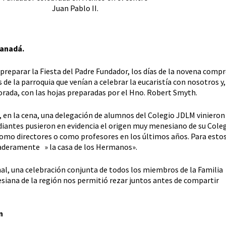
Juan Pablo II.
Canadá.
preparar la Fiesta del Padre Fundador, los días de la novena compr
s de la parroquia que venían a celebrar la eucaristía con nosotros y
orada, con las hojas preparadas por el Hno. Robert Smyth.
6, en la cena, una delegación de alumnos del Colegio JDLM vinieron
diantes pusieron en evidencia el origen muy menesiano de su Col
 como directores o como profesores en los últimos años. Para esto
aderamente » la casa de los Hermanos».
nal, una celebración conjunta de todos los miembros de la Familia
siana de la región nos permitió rezar juntos antes de compartir
n