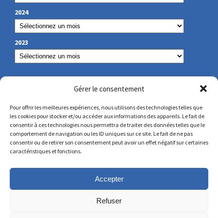
2024
2023
NUESTROS DATOS DE CONTACTO
Gérer le consentement
Pour offrir les meilleures expériences, nous utilisons des technologies telles que
les cookies pour stocker et/ou accéder aux informations des appareils. Le fait de
secretariat@lamennais.org
consentir à ces technologies nous permettra de traiter des données telles que le
comportement de navigation ou les ID uniques sur ce site. Le fait de ne pas
consentir ou de retirer son consentement peut avoir un effet négatif sur certaines
protectionenfance@lamennais.org
caractéristiques et fonctions.
Accepter
Refuser