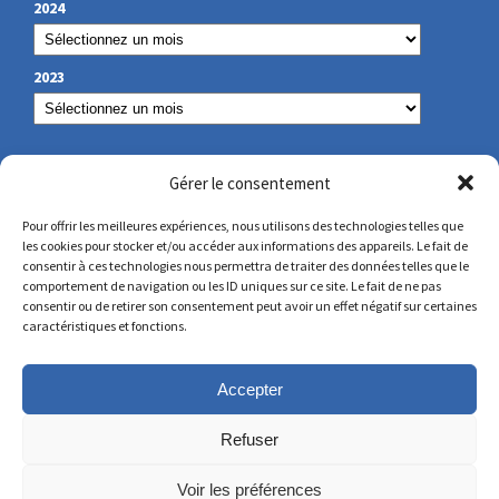
2024
2023
NUESTROS DATOS DE CONTACTO
Gérer le consentement
Pour offrir les meilleures expériences, nous utilisons des technologies telles que
les cookies pour stocker et/ou accéder aux informations des appareils. Le fait de
secretariat@lamennais.org
consentir à ces technologies nous permettra de traiter des données telles que le
comportement de navigation ou les ID uniques sur ce site. Le fait de ne pas
consentir ou de retirer son consentement peut avoir un effet négatif sur certaines
protectionenfance@lamennais.org
caractéristiques et fonctions.
Accepter
Refuser
Voir les préférences
© Copyright 2023 – Todos los derechos reservados – Creado