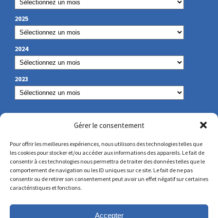
2025
2024
2023
NUESTROS DATOS DE CONTACTO
Gérer le consentement
Pour offrir les meilleures expériences, nous utilisons des technologies telles que
les cookies pour stocker et/ou accéder aux informations des appareils. Le fait de
secretariat@lamennais.org
consentir à ces technologies nous permettra de traiter des données telles que le
comportement de navigation ou les ID uniques sur ce site. Le fait de ne pas
consentir ou de retirer son consentement peut avoir un effet négatif sur certaines
protectionenfance@lamennais.org
caractéristiques et fonctions.
Accepter