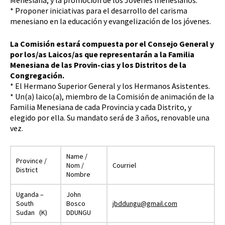
Menesiana, y la promoción de los Jóvenes menesianos.
* Proponer iniciativas para el desarrollo del carisma
menesiano en la educación y evangelización de los jóvenes.
La Comisión estará compuesta por el Consejo General y
por los/as Laicos/as que representarán a la Familia
Menesiana de las Provin-cias y los Distritos de la
Congregación.
* El Hermano Superior General y los Hermanos Asistentes.
* Un(a) laico(a), miembro de la Comisión de animación de la
Familia Menesiana de cada Provincia y cada Distrito, y
elegido por ella. Su mandato será de 3 años, renovable una
vez.
Name /
Province /
Nom /
Courriel
District
Nombre
Uganda –
John
South
Bosco
jbddungu@gmail.com
Sudan (K)
DDUNGU