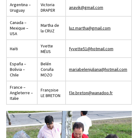
Argentina –
Victoria
anavik@gmail.com
Uruguay
DRAPER
Canada –
Martha de
Mexique –
luz.martha@gmail.com
la CRUZ
USA
Yvette
Haïti
fyvette51@hotmail.com
MÉUS
España –
Belén
Bolivia –
Coruña
mariabelenjuliana@hotmail.com
Chile
MOZO
France –
Françoise
Angleterre –
f.le.breton@wanadoo.fr
LE BRETON
Italie