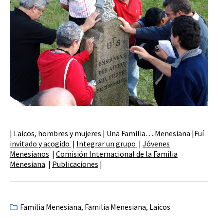
|
Laicos, hombres y mujeres
|
Una Familia… Menesiana
|
Fuí
invitado y acogido
|
Integrar un grupo
|
Jóvenes
Menesianos
|
Comisión Internacional de la Familia
Menesiana
|
Publicaciones
|
Familia Menesiana
,
Familia Menesiana
,
Laicos