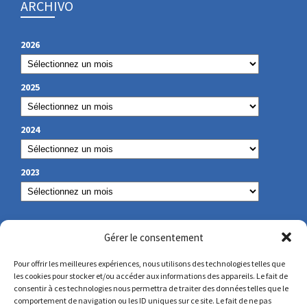
ARCHIVO
2026
2025
2024
2023
NUESTROS DATOS DE CONTACTO
Gérer le consentement
Pour offrir les meilleures expériences, nous utilisons des technologies telles que
les cookies pour stocker et/ou accéder aux informations des appareils. Le fait de
secretariat@lamennais.org
consentir à ces technologies nous permettra de traiter des données telles que le
comportement de navigation ou les ID uniques sur ce site. Le fait de ne pas