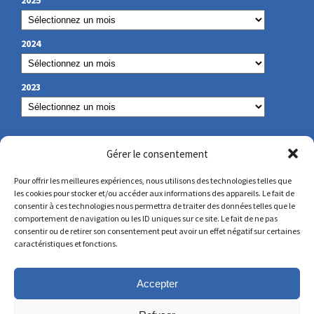
2025
2024
2023
NUESTROS DATOS DE CONTACTO
Gérer le consentement
Pour offrir les meilleures expériences, nous utilisons des technologies telles que
les cookies pour stocker et/ou accéder aux informations des appareils. Le fait de
secretariat@lamennais.org
consentir à ces technologies nous permettra de traiter des données telles que le
comportement de navigation ou les ID uniques sur ce site. Le fait de ne pas
consentir ou de retirer son consentement peut avoir un effet négatif sur certaines
protectionenfance@lamennais.org
caractéristiques et fonctions.
Accepter