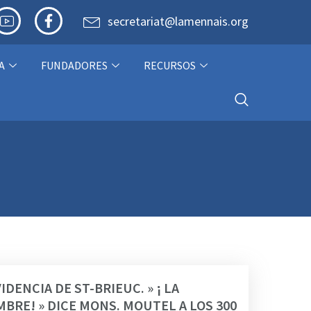
secretariat@lamennais.org
A
FUNDADORES
RECURSOS
DENCIA DE ST-BRIEUC. » ¡ LA
BRE! » DICE MONS. MOUTEL A LOS 300