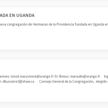
ADA EN UGANDA
nueva congregación de Hermanas de la Providencia fundada en Uganda en 
cia Rennes :nivoit.maryvonne@orange.fr St-Brieuc: maroulin@orange.f
 dbussiere2@shaw.ca Consejo General de la Congregación, elegido en