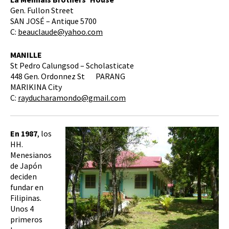
Gen. Fullon Street
SAN JOSÉ – Antique 5700
C:
beauclaude@yahoo.com
MANILLE
St Pedro Calungsod – Scholasticate
448 Gen. Ordonnez St PARANG
MARIKINA City
C:
rayducharamondo@gmail.com
En 1987
, los
HH.
Menesianos
de Japón
deciden
fundar en
Filipinas.
Unos 4
primeros