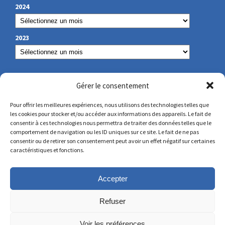
2024
2023
NUESTROS DATOS DE CONTACTO
Gérer le consentement
Pour offrir les meilleures expériences, nous utilisons des technologies telles que
les cookies pour stocker et/ou accéder aux informations des appareils. Le fait de
secretariat@lamennais.org
consentir à ces technologies nous permettra de traiter des données telles que le
comportement de navigation ou les ID uniques sur ce site. Le fait de ne pas
consentir ou de retirer son consentement peut avoir un effet négatif sur certaines
protectionenfance@lamennais.org
caractéristiques et fonctions.
Accepter
Refuser
Voir les préférences