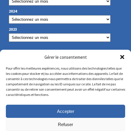
2024
2023
NUESTROS DATOS DE CONTACTO
Gérer le consentement
Pour offrir les meilleures expériences, nous utilisons des technologies telles que
les cookies pour stocker et/ou accéder aux informations des appareils. Le fait de
secretariat@lamennais.org
consentir à ces technologies nous permettra de traiter des données telles que le
comportement de navigation ou les ID uniques sur ce site. Le fait de ne pas
consentir ou de retirer son consentement peut avoir un effet négatif sur certaines
protectionenfance@lamennais.org
caractéristiques et fonctions.
Accepter
Refuser