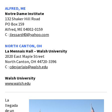
ALFRED, ME
Notre Dame Institute
132 Shaker Hill Road
PO Box 159
Alfred, ME 04002-0159
C :
jlessard40@yahoo.com
NORTH CANTON, OH
La Mennais Hall – Walsh University
2020 East Maple Street
North Canton, OH 44720-3396
C :
cdesjarlais@walsh.edu
Walsh University
www.walsh.edu
La
llegada
de un