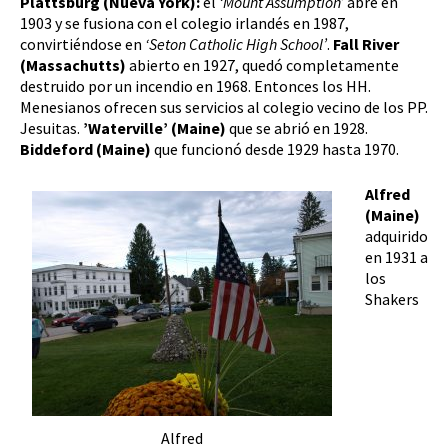
Plattsburg (Nueva York):
el
‘Mount Assumption’
abre en
1903 y se fusiona con el colegio irlandés en 1987,
convirtiéndose en
‘Seton Catholic High School’
.
Fall River
(Massachutts)
abierto en 1927, quedó completamente
destruido por un incendio en 1968. Entonces los HH.
Menesianos ofrecen sus servicios al colegio vecino de los PP.
Jesuitas.
’Waterville’ (Maine)
que se abrió en 1928.
Biddeford (Maine)
que funcionó desde 1929 hasta 1970.
Alfred
(Maine)
adquirido
en 1931 a
los
Shakers
Alfred