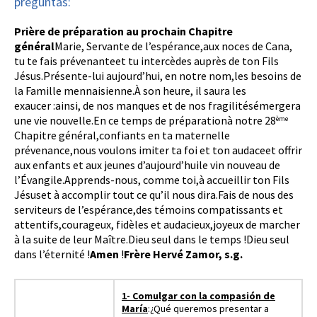
preguntas:
Prière de préparation au prochain Chapitre
général
Marie, Servante de l’espérance,aux noces de Cana,
tu te fais prévenanteet tu intercèdes auprès de ton Fils
Jésus.Présente-lui aujourd’hui, en notre nom,les besoins de
la Famille mennaisienne.À son heure, il saura les
exaucer :ainsi, de nos manques et de nos fragilitésémergera
une vie nouvelle.En ce temps de préparationà notre 28
ème
Chapitre général,confiants en ta maternelle
prévenance,nous voulons imiter ta foi et ton audaceet offrir
aux enfants et aux jeunes d’aujourd’huile vin nouveau de
l’Évangile.Apprends-nous, comme toi,à accueillir ton Fils
Jésuset à accomplir tout ce qu’il nous dira.Fais de nous des
serviteurs de l’espérance,des témoins compatissants et
attentifs,courageux, fidèles et audacieux,joyeux de marcher
à la suite de leur Maître.Dieu seul dans le temps !Dieu seul
dans l’éternité !
Amen
!
Frère Hervé Zamor, s.g.
1- Comulgar con la compasión de
María
:¿Qué queremos presentar a