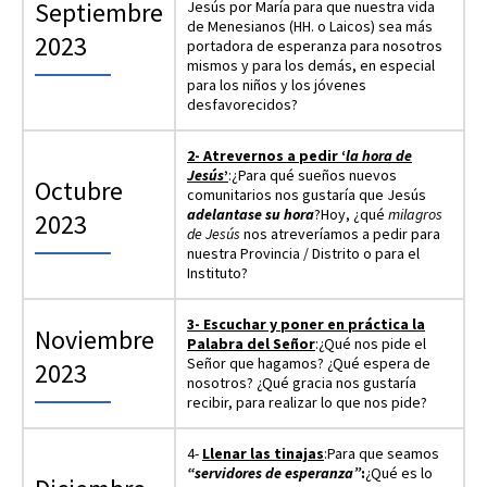
Septiembre
Jesús por María para que nuestra vida
de Menesianos (HH. o Laicos) sea más
2023
portadora de esperanza para nosotros
mismos y para los demás, en especial
para los niños y los jóvenes
desfavorecidos?
2- Atrevernos a pedir ‘
la hora de
Jesús
’
:¿Para qué sueños nuevos
Octubre
comunitarios nos gustaría que Jesús
adelantase su hora
?Hoy, ¿qué
milagros
2023
de Jesús
nos atreveríamos a pedir para
nuestra Provincia / Distrito o para el
Instituto?
3- Escuchar y poner en práctica la
Noviembre
Palabra del Señor
:¿Qué nos pide el
Señor que hagamos? ¿Qué espera de
2023
nosotros? ¿Qué gracia nos gustaría
recibir, para realizar lo que nos pide?
4-
Llenar las tinajas
:Para que seamos
“servidores de esperanza”
:
¿Qué es lo