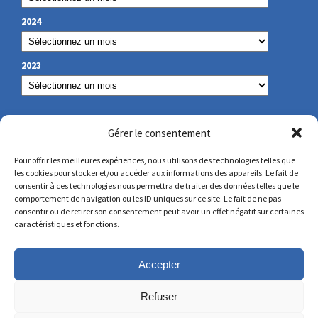
2024
2023
NUESTROS DATOS DE CONTACTO
Gérer le consentement
Pour offrir les meilleures expériences, nous utilisons des technologies telles que
les cookies pour stocker et/ou accéder aux informations des appareils. Le fait de
secretariat@lamennais.org
consentir à ces technologies nous permettra de traiter des données telles que le
comportement de navigation ou les ID uniques sur ce site. Le fait de ne pas
consentir ou de retirer son consentement peut avoir un effet négatif sur certaines
protectionenfance@lamennais.org
caractéristiques et fonctions.
Accepter
Refuser