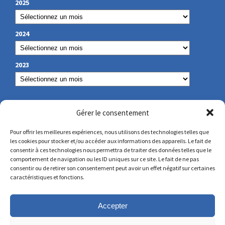
2025
2024
2023
NUESTROS DATOS DE CONTACTO
Gérer le consentement
Pour offrir les meilleures expériences, nous utilisons des technologies telles que
les cookies pour stocker et/ou accéder aux informations des appareils. Le fait de
secretariat@lamennais.org
consentir à ces technologies nous permettra de traiter des données telles que le
comportement de navigation ou les ID uniques sur ce site. Le fait de ne pas
consentir ou de retirer son consentement peut avoir un effet négatif sur certaines
protectionenfance@lamennais.org
caractéristiques et fonctions.
Accepter