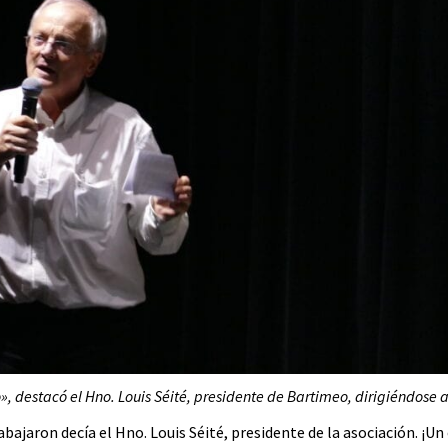
», destacó el Hno. Louis Séité, presidente de Bartimeo, dirigiéndose a l
abajaron decía el Hno. Louis Séité, presidente de la asociación. ¡U