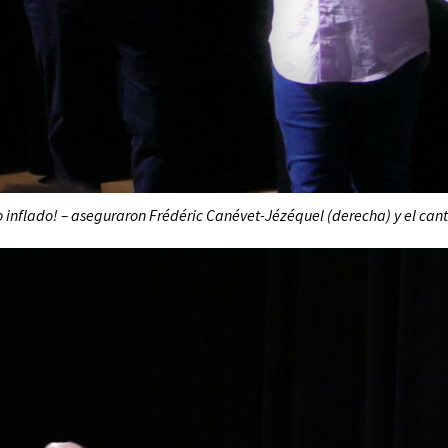
o inflado! – aseguraron Frédéric Canévet-Jézéquel (derecha) y el cant