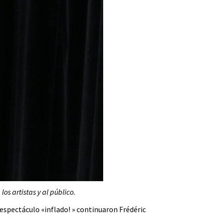
os artistas y al público.
n espectáculo «inflado! » continuaron Frédéric