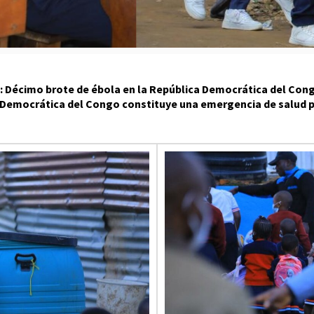
: Décimo brote de ébola en la República Democrática del Cong
a Democrática del Congo constituye una emergencia de salud p