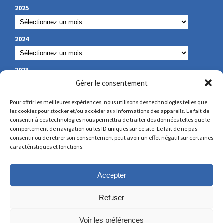
2025
2024
2023
Gérer le consentement
Pour offrir les meilleures expériences, nous utilisons des technologies telles que
les cookies pour stocker et/ou accéder aux informations des appareils. Le fait de
NUESTROS DATOS DE CONTACTO
consentir à ces technologies nous permettra de traiter des données telles que le
comportement de navigation ou les ID uniques sur ce site. Le fait de ne pas
consentir ou de retirer son consentement peut avoir un effet négatif sur certaines
secretariat@lamennais.org
caractéristiques et fonctions.
protectionenfance@lamennais.org
Accepter
Refuser
Voir les préférences
© Copyright 2023 – Todos los derechos reservados – Creado