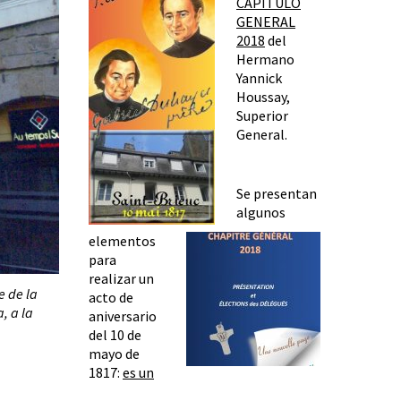
CAPÍTULO
GENERAL
2018
del
Hermano
Yannick
Houssay,
Superior
General.
Se presentan
algunos
elementos
para
realizar un
e de la
acto de
, a la
aniversario
del 10 de
mayo de
1817:
es un