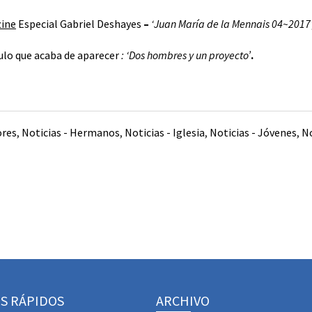
zine
Especial Gabriel Deshayes
–
‘Juan María de la Mennais 04~2017’, c
ulo que acaba de aparecer
: ‘Dos hombres y un proyecto’
.
ores
,
Noticias - Hermanos
,
Noticias - Iglesia
,
Noticias - Jóvenes
,
No
S RÁPIDOS
ARCHIVO